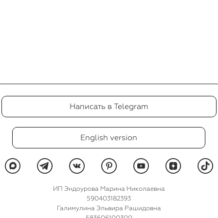
Написать в Telegram
English version
ИП Эндоурова Марина Николаевна
590403182393
Галимулина Эльвира Рашидовна
583606100300